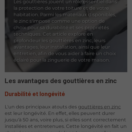
Les gouttières jouent un rôle essentiel dans
la protection de votre toiture et de votre
habitation. Parmi les matériaux disponibles,
le zinc s'impose comme une option de
choix pour sa durabilité et ses propriétés
techniques. Cet article explore en
profondeur les gouttières en zinc, leurs
avantages, leur installation, ainsi que leur
entretien, afin de vous aider à faire un choix
éclairé pour la zinguerie de votre maison.
Les avantages des gouttières en zinc
Durabilité et longévité
L'un des principaux atouts des
gouttières en zinc
est leur longévité. En effet, elles peuvent durer
jusqu'à 50 ans, voire plus, si elles sont correctement
installées et entretenues. Cette longévité en fait un