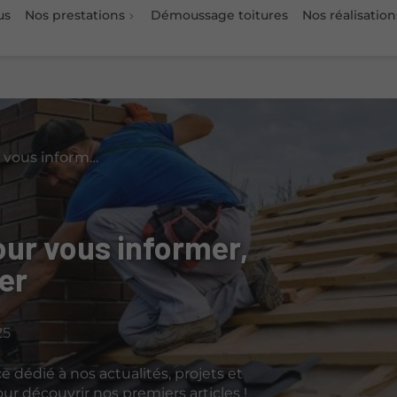
us
Nos prestations
Démoussage toitures
Nos réalisation
Des contenus pensés pour vous informer, vous inspirer, vous guider
ur vous informer,
der
25
dédié à nos actualités, projets et
r découvrir nos premiers articles !