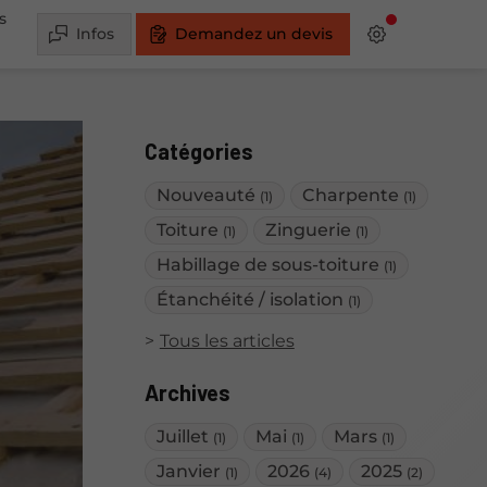
s
Infos
Demandez un devis
Catégories
Nouveauté
Charpente
(1)
(1)
Toiture
Zinguerie
(1)
(1)
Habillage de sous-toiture
(1)
Étanchéité / isolation
(1)
Tous les articles
Archives
Juillet
Mai
Mars
(1)
(1)
(1)
Janvier
2026
2025
(1)
(4)
(2)