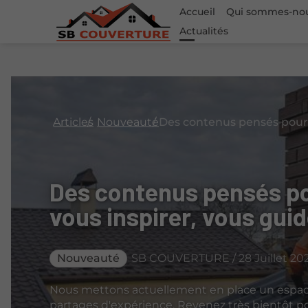
Accueil
Qui sommes-no
Actualités
Articles
Nouveauté
Des contenus pensés po
vous inspirer, vous gui
Nouveauté
SB COUVERTURE / 28 Juillet 20
Nous mettons actuellement en place un espace 
partages d'expérience. Revenez très bientôt pou