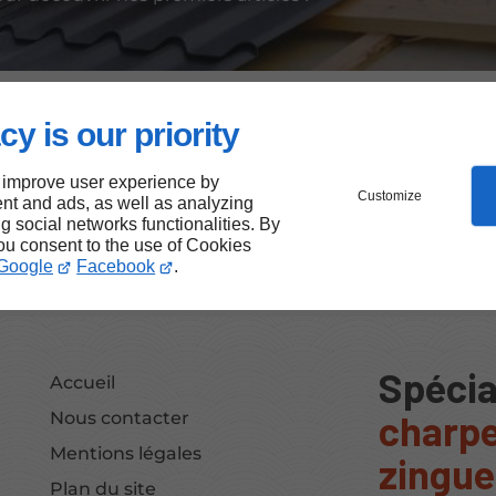
 notre site permet à chacun d’accéder plus facilement à
 le rendre plus inclusif, en respectant les meilleures pr
cy is our priority
ter pleinement.
 improve user experience by
isé notre site pour réduire notre empreinte numériqu
Customize
nt and ads, as well as analyzing
ng social networks functionalities. By
allier performance, responsabilité et accessibilité.
you consent to the use of Cookies
Google
Facebook
.
Spécia
Accueil
charpe
Nous contacter
Mentions légales
zingue
Plan du site