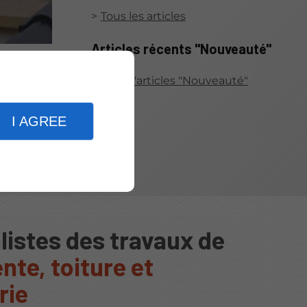
Tous les articles
Articles récents "Nouveauté"
 nos
atiques
Plus d'articles "Nouveauté"
e.
I AGREE
listes des travaux de
nte, toiture et
rie