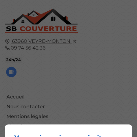
63960
VEYRE-MONTON
09 74 56 42 36
24h/24
Accueil
Nous contacter
Mentions légales
Plan du site