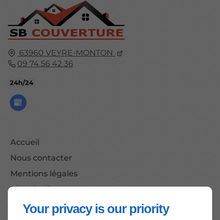
63960
VEYRE-MONTON
09 74 56 42 36
24h/24
Accueil
Nous contacter
Mentions légales
Plan du site
Your privacy is our priority