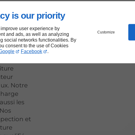
cy is our priority
ture
 improve user experience by
Customize
nt and ads, as well as analyzing
at
ng social networks functionalities. By
you consent to the use of Cookies
Google
Facebook
.
iture
uteur
ux. Notre
charge
ussi les
 Nos
spection et
ature