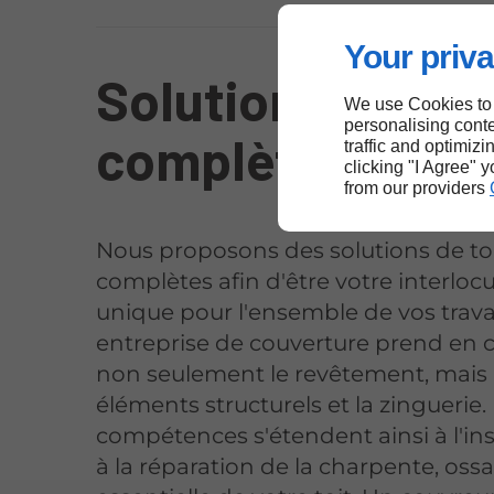
Your priva
Solutions de toi
We use Cookies to
personalising conte
complètes à Roy
traffic and optimizi
clicking "I Agree" 
from our providers
Nous proposons des solutions de to
complètes afin d'être votre interloc
unique pour l'ensemble de vos trava
entreprise de couverture prend en 
non seulement le revêtement, mais a
éléments structurels et la zinguerie.
compétences s'étendent ainsi à l'in
à la réparation de la charpente, oss