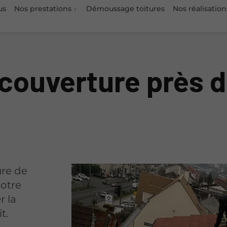
us
Nos prestations
Démoussage toitures
Nos réalisation
 couverture près 
ure de
notre
r la
t.