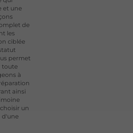
e qui
e et une
çons
complet de
nt les
ion ciblée
statut
nous permet
r toute
geons à
préparation
rant ainsi
rimoine
 choisir un
x d'une