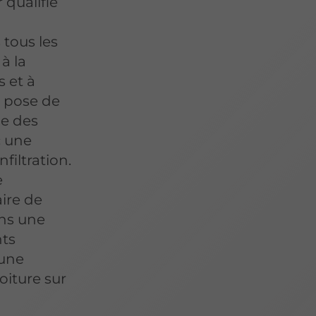
 qualifié
 tous les
à la
 et à
a pose de
ge des
c une
filtration.
e
ire de
ons une
nts
 une
oiture sur