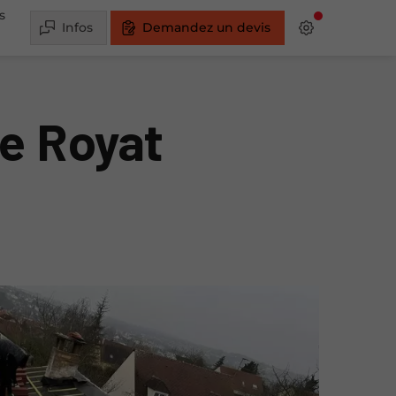
s
Infos
Demandez un devis
de Royat