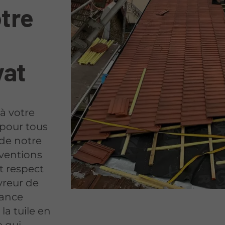
otre
yat
à votre
 pour tous
 de notre
rventions
t respect
vreur de
sance
a tuile en